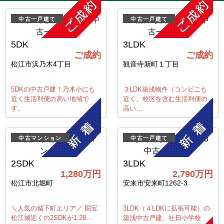
中古一戸建て
中古一戸建て
5DK
3LDK
ご成約
ご成約
松江市浜乃木4丁目
観音寺新町１丁目
5DKの中古戸建！乃木小にも
３LDK築浅物件（コンビニも
近く生活利便の高い地域で
近く、校区を含む生活利便の
す。
高い…
中古マンション
中古一戸建て
2SDK
3LDK
1,280
万円
2,790
万円
松江市北堀町
安来市安来町1262-3
＼人気の城下町エリア／ 国宝
3LDK（４LDKに拡張可能）の
松江城近くの2SDKが1,28…
築浅中古戸建、社日小学校