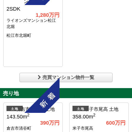
2SDK
1,280
万円
ライオンズマンション松江
北堀
松江市北堀町
売買マンション物件一覧
売り地
土地
土地
2
2
143.50m
358.00m
390
万円
600
万円
倉吉市清谷町
米子市尾高