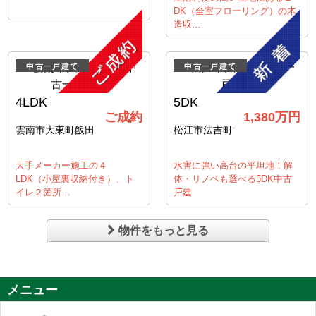
DK（全室フローリング）の木
造収…
中古一戸建て
中古一戸建て
4LDK
5DK
ご成約
1,380
万円
雲南市大東町飯田
松江市法吉町
大手メーカー施工の４
水害に強い高台の平坦地！解
LDK（小屋裏収納付き）、ト
体・リノベも選べる5DK中古
イレ２箇所…
戸建
物件をもっと見る
メニュー