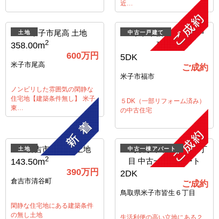
近…
土地
中古一戸建て
2
358.00m
600
万円
5DK
米子市尾高
ご成約
米子市福市
ノンビリした雰囲気の閑静な
住宅地【建築条件無し】 米子
５DK（一部リフォーム済み）
東…
の中古住宅
土地
中古一棟アパート
2
143.50m
390
万円
2DK
倉吉市清谷町
ご成約
鳥取県米子市皆生６丁目
閑静な住宅地にある建築条件
の無し土地
生活利便の高い立地にある２