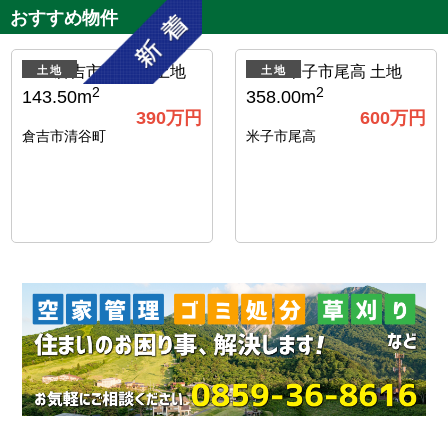
おすすめ物件
土地
土地
2
2
143.50m
358.00m
390
万円
600
万円
倉吉市清谷町
米子市尾高