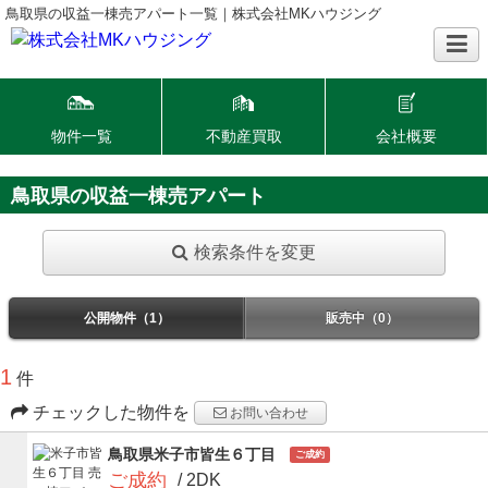
鳥取県の収益一棟売アパート一覧｜株式会社MKハウジング
物件一覧
不動産買取
会社概要
鳥取県の収益一棟売アパート
検索条件を変更
公開物件（1）
販売中（0）
1
件
チェックした物件を
お問い合わせ
鳥取県米子市皆生６丁目
ご成約
ご成約
/ 2DK