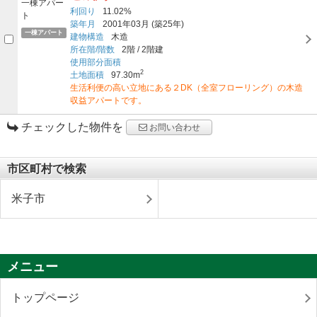
利回り
11.02%
築年月
2001年03月
(築25年)
一棟アパート
建物構造
木造
所在階/階数
2階
/
2階建
使用部分面積
2
土地面積
97.30m
生活利便の高い立地にある２DK（全室フローリング）の木造
収益アパートです。
チェックした物件を
お問い合わせ
市区町村で検索
米子市
メニュー
トップページ