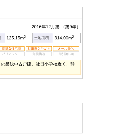
2016年12月築
（築9年）
2
2
125.15m
314.00m
積
土地面積
能）の築浅中古戸建、社日小学校近く、静