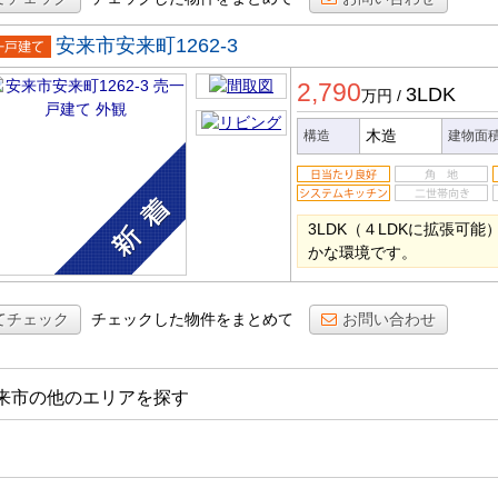
安来市安来町1262-3
一戸建
2,790
3LDK
万円
/
木造
構造
建物面
3LDK（４LDKに拡張可
かな環境です。
てチェック
チェックした物件をまとめて
お問い合わせ
来市の他のエリアを探す