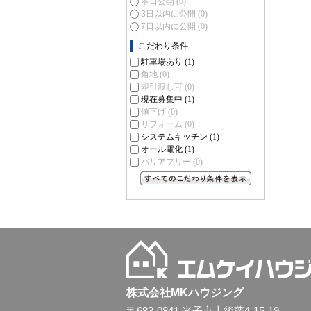
本日公開
(0)
3日以内に公開
(0)
7日以内に公開
(0)
こだわり条件
駐車場あり
(1)
角地
(0)
即引渡し可
(0)
現在募集中
(1)
値下げ
(0)
リフォーム
(0)
システムキッチン
(1)
オール電化
(1)
バリアフリー
(0)
すべてのこだわり条件を見る
株式会社MKハウジング
〒683-0841 米子市上後藤4-15-19