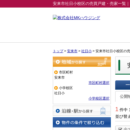
安来市社日小校区の売買戸建・売家一覧｜
トップ
>
安来市
>
社日小
>
安来市社日小校区の
地域から探す
市区町村
安来市
市区町村選択
小学校区
一覧で
社日小
公開
小学校区選択
1
件中 
並び替
沿線・駅から探す
全