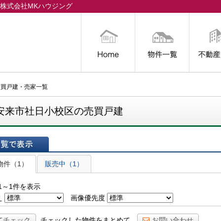
株式会社MKハウジング
トップ
物件一覧
不動産買
売買戸建・売家一覧
安来市社日小校区の売買戸建
表示
物件（1）
販売中（1）
1～1件を表示
え
画像優先度
てチェック
チェックした物件をまとめて
お問い合わせ