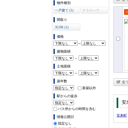
物件の条件で絞り込む
物件種別
一戸建て (1)
テラスハウ
ス (0)
売
間取り
て
3LDK (1)
価格
～
建物面積
～
土地面積
～
築年数
全
新築以外
駅からの徒歩
安
バス停からの時間を含む
安来町
情報公開日
指定なし