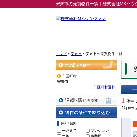
安来市の売買物件一覧｜株式会社MKハウ
トップ
>
安来市
>
安来市の売買物件一覧
地域から探す
市区町村
安来市
市区町村選択
一覧で
1
件中 
並び替
沿線・駅から探す
物件の条件で絞り込む
物件種別
売
一戸建て
マンション
土地
事業用
て