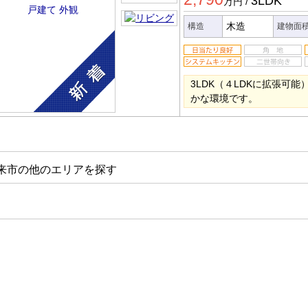
3LDK
万円
/
木造
構造
建物面
3LDK（４LDKに拡張可
かな環境です。
来市の他のエリアを探す