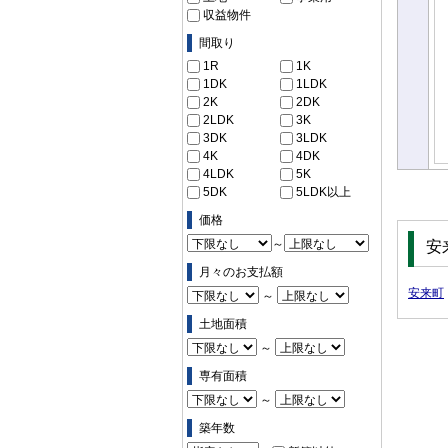
収益物件
間取り
1R
1K
1DK
1LDK
2K
2DK
2LDK
3K
3DK
3LDK
4K
4DK
4LDK
5K
5DK
5LDK以上
価格
～
安
月々のお支払額
安来町
～
土地面積
～
専有面積
～
築年数