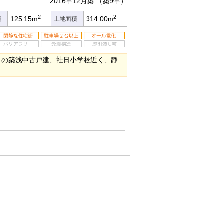
2016年12月築
（築9年）
2
2
125.15m
314.00m
積
土地面積
能）の築浅中古戸建、社日小学校近く、静