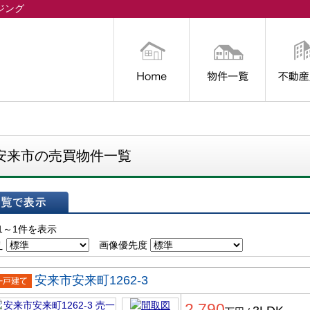
ジング
トップ
物件一覧
不動産買
安来市の売買物件一覧
表示
1～1件を表示
え
画像優先度
安来市安来町1262-3
一戸建
2,790