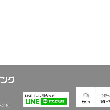
不定休
トッ
物件一